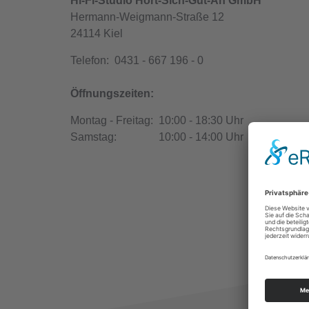
Hi-Fi-Studio
Hört-Sich-Gut-An GmbH
Hermann-Weigmann-Straße 12
24114 Kiel
Telefon:
0431 - 667 196 - 0
Öffnungszeiten:
Montag - Freitag:
10:00 - 18:30 Uhr
Samstag:
10:00 - 14:00 Uhr